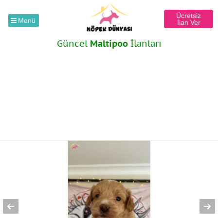
Ücretsiz
Menü
İlan Ver
Güncel
Maltipoo
İlanları