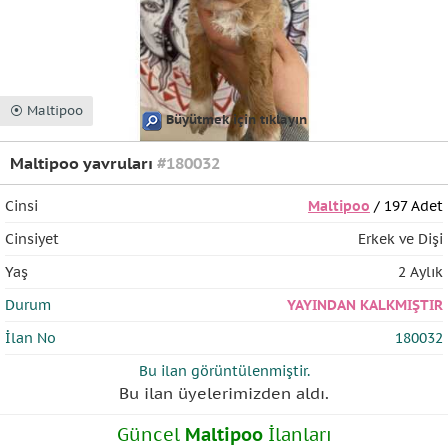
⦿ Maltipoo
Büyütmek için tıklayın
Maltipoo yavruları
#180032
Cinsi
Maltipoo
/ 197 Adet
Cinsiyet
Erkek ve Dişi
Yaş
2 Aylık
Durum
YAYINDAN KALKMIŞTIR
İlan No
180032
Bu ilan
görüntülenmiştir.
Bu ilan üyelerimizden
aldı.
Güncel
Maltipoo
İlanları