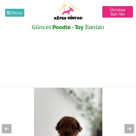
Ücretsiz
Menü
İlan Ver
Güncel
Poodle - Toy
İlanları