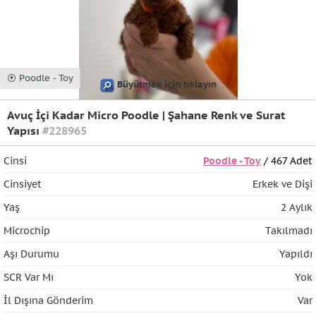
⦿ Poodle - Toy
Büyütmek için tıklayın
Avuç İçi Kadar Micro Poodle | Şahane Renk ve Surat
Yapısı
#228965
Cinsi
Poodle - Toy
/ 467 Adet
Cinsiyet
Erkek ve Dişi
Yaş
2 Aylık
Microchip
Takılmadı
Aşı Durumu
Yapıldı
SCR Var Mı
Yok
İl Dışına Gönderim
Var