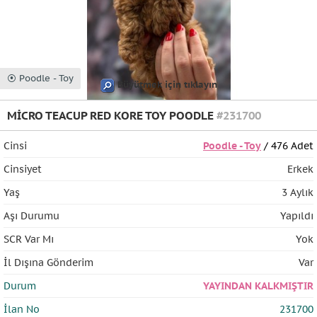
⦿ Poodle - Toy
Büyütmek için tıklayın
MİCRO TEACUP RED KORE TOY POODLE
#231700
Cinsi
Poodle - Toy
/ 476 Adet
Cinsiyet
Erkek
Yaş
3 Aylık
Aşı Durumu
Yapıldı
SCR Var Mı
Yok
İl Dışına Gönderim
Var
Durum
YAYINDAN KALKMIŞTIR
İlan No
231700