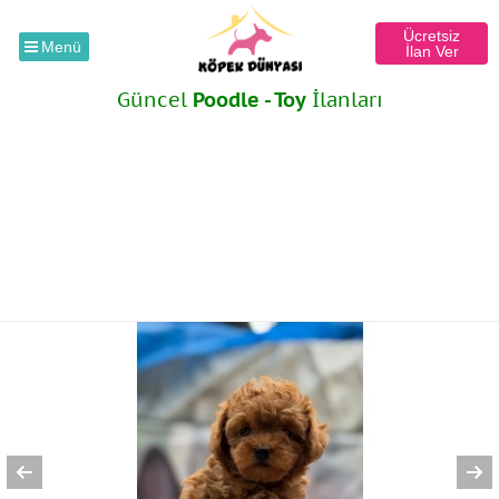
Ücretsiz
Menü
İlan Ver
Güncel
Poodle - Toy
İlanları