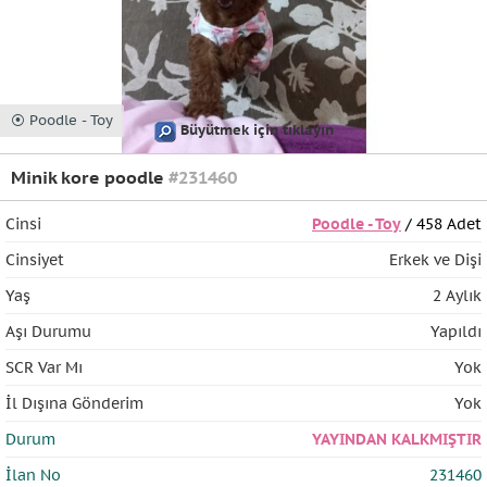
⦿ Poodle - Toy
Büyütmek için tıklayın
Minik kore poodle
#231460
Cinsi
Poodle - Toy
/ 458 Adet
Cinsiyet
Erkek ve Dişi
Yaş
2 Aylık
Aşı Durumu
Yapıldı
SCR Var Mı
Yok
İl Dışına Gönderim
Yok
Durum
YAYINDAN KALKMIŞTIR
İlan No
231460