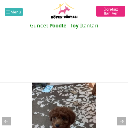
Ücretsiz
Menü
İlan Ver
Güncel
Poodle - Toy
İlanları