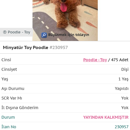
⦿ Poodle - Toy
Büyütmek için tıklayın
Minyatür Toy Poodle
#230957
Cinsi
Poodle - Toy
/ 475 Adet
Cinsiyet
Dişi
Yaş
1 Yaş
Aşı Durumu
Yapıldı
SCR Var Mı
Yok
İl Dışına Gönderim
Yok
Durum
YAYINDAN KALKMIŞTIR
İlan No
230957