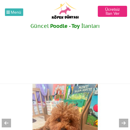
Ücretsiz
Menü
İlan Ver
Güncel
Poodle - Toy
İlanları