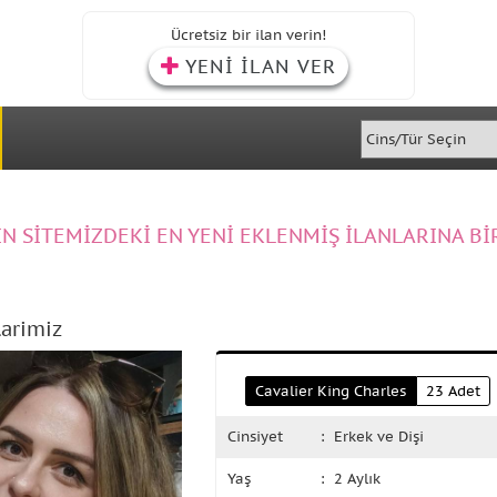
Ücretsiz bir ilan verin!
YENİ İLAN VER
IN SİTEMİZDEKİ EN YENİ EKLENMİŞ İLANLARINA Bİ
arimiz
Cavalier King Charles
23 Adet
Cinsiyet
: Erkek ve Dişi
Yaş
: 2 Aylık