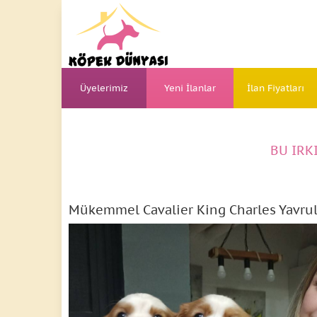
Üyelerimiz
Yeni İlanlar
İlan Fiyatları
BU IRK
Mükemmel Cavalier King Charles Yavrul