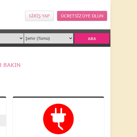
GİRİŞ YAP
ÜCRETSİZ ÜYE OLUN
R BAKIN