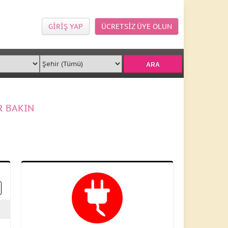
GİRİŞ YAP
ÜCRETSİZ ÜYE OLUN
R BAKIN