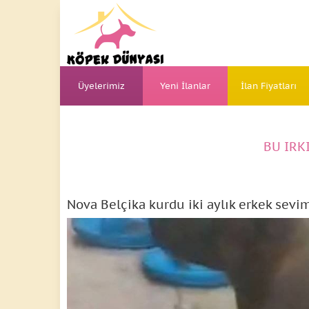
Üyelerimiz
Yeni İlanlar
İlan Fiyatları
BU IRK
Nova Belçika kurdu iki aylık erkek sevim