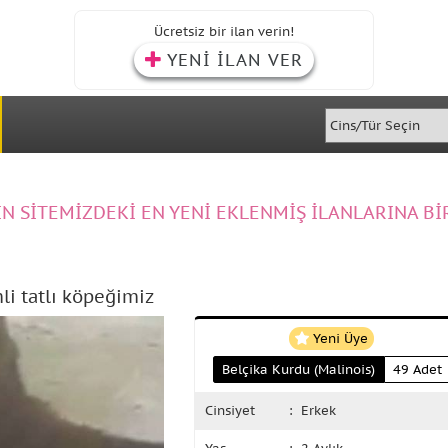
Ücretsiz bir ilan verin!
YENİ İLAN VER
IN SİTEMİZDEKİ EN YENİ EKLENMİŞ İLANLARINA Bİ
li tatlı köpeğimiz
Yeni Üye
Belçika Kurdu (Malinois)
49 Adet
Cinsiyet
: Erkek