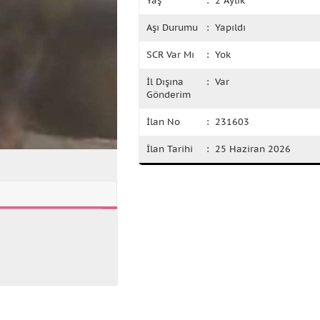
Yaş
: 2 Aylık
Aşı Durumu
: Yapıldı
SCR Var Mı
: Yok
İl Dışına
: Var
Gönderim
İlan No
: 231603
İlan Tarihi
: 25 Haziran 2026