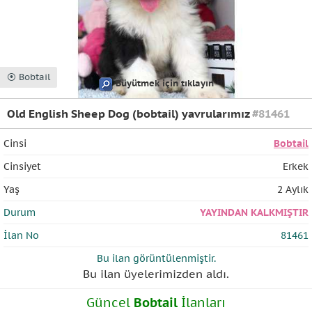
⦿ Bobtail
Büyütmek için tıklayın
Old English Sheep Dog (bobtail) yavrularımız
#81461
Cinsi
Bobtail
Cinsiyet
Erkek
Yaş
2 Aylık
Durum
YAYINDAN KALKMIŞTIR
İlan No
81461
Bu ilan
görüntülenmiştir.
Bu ilan üyelerimizden
aldı.
Güncel
Bobtail
İlanları