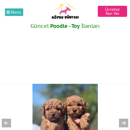
Ücretsiz
Menü
İlan Ver
Güncel
Poodle - Toy
İlanları