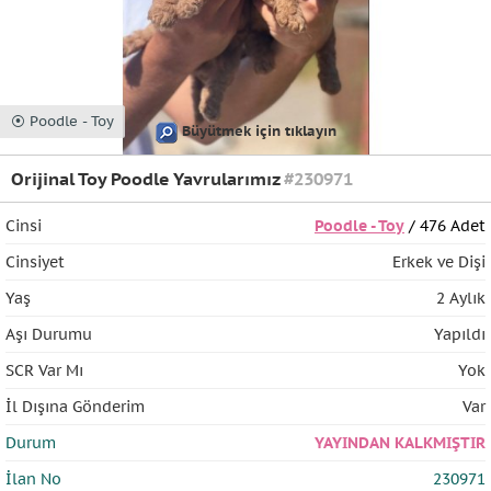
⦿ Poodle - Toy
Büyütmek için tıklayın
Orijinal Toy Poodle Yavrularımız
#230971
Cinsi
Poodle - Toy
/ 476 Adet
Cinsiyet
Erkek ve Dişi
Yaş
2 Aylık
Aşı Durumu
Yapıldı
SCR Var Mı
Yok
İl Dışına Gönderim
Var
Durum
YAYINDAN KALKMIŞTIR
İlan No
230971