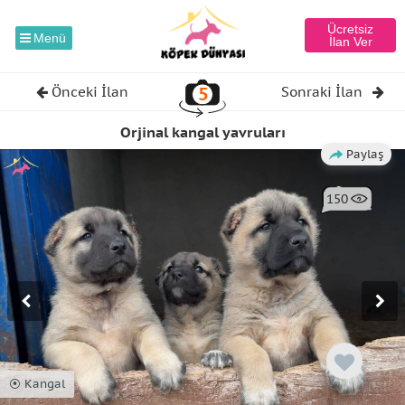
Ücretsiz
Menü
İlan Ver
5
Önceki İlan
Sonraki İlan
Orjinal kangal yavruları
Paylaş
150
⦿ Kangal