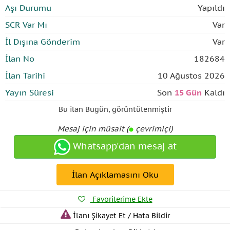
Aşı Durumu
Yapıldı
SCR Var Mı
Var
İl Dışına Gönderim
Var
İlan No
182684
İlan Tarihi
10 Ağustos 2026
Yayın Süresi
Son
15 Gün
Kaldı
Bu ilan
Bugün
,
görüntülenmiştir
Mesaj için müsait (
çevrimiçi)
Whatsapp'dan mesaj at
İlan Açıklamasını Oku
Favorilerime Ekle
İlanı Şikayet Et / Hata Bildir