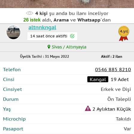
4
kişi
şu anda bu ilanı inceliyor
aldı,
Arama
ve
Whatsapp
`dan
26 istek
altnnkngal
4.yıl
14 saat önce aktifti
Sivas / Altınyayla
Üyelik Tarihi : 31 Mayıs 2022
Aktif : 2 ilan
Telefon
0546 885 8210
Cinsi
Kangal
19 Adet
Cinsiyet
Erkek ve Dişi
Durum
Ön Talepli
Yaş
2 Aylıktan Küçük
Microchip
Takıldı
Pasaport
Var