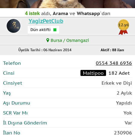
aldı,
Arama
ve
Whatsapp
`dan
4 istek
YagizPetClub
12.yıl
Dün aktifti
Bursa / Osmangazi
Üyelik Tarihi : 06 Haziran 2014
Aktif : 88 ilan
Telefon
0554 348 6936
Cinsi
Maltipoo
182 Adet
Cinsiyet
Erkek ve Dişi
Yaş
2 Aylık
Aşı Durumu
Yapıldı
SCR Var Mı
Yok
İl Dışına Gönderim
Var
İlan No
230906