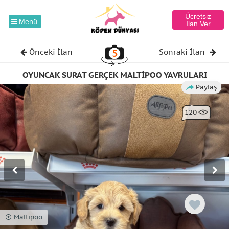
Ücretsiz
Menü
İlan Ver
5
Önceki İlan
Sonraki İlan
OYUNCAK SURAT GERÇEK MALTİPOO YAVRULARI
Paylaş
120
⦿ Maltipoo