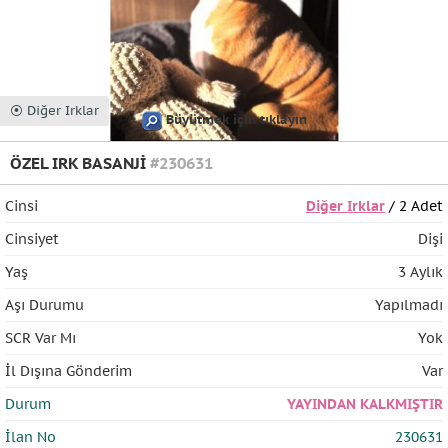
⦿ Diğer Irklar
Büyütmek için tıklayın
ÖZEL IRK BASANJİ
#230631
Cinsi
Diğer Irklar
/ 2 Adet
Cinsiyet
Dişi
Yaş
3 Aylık
Aşı Durumu
Yapılmadı
SCR Var Mı
Yok
İl Dışına Gönderim
Var
Durum
YAYINDAN KALKMIŞTIR
İlan No
230631