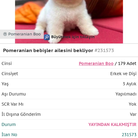
⦿ Pomeranian Boo
Büyütmek için tıklayın
Pomeranian bebişler ailesini bekliyor
#231573
Cinsi
Pomeranian Boo
/ 179 Adet
Cinsiyet
Erkek ve Dişi
Yaş
3 Aylık
Aşı Durumu
Yapılmadı
SCR Var Mı
Yok
İl Dışına Gönderim
Var
Durum
YAYINDAN KALKMIŞTIR
İlan No
231573