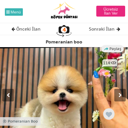
Ücretsiz
Menü
İlan Ver
4
Önceki İlan
Sonraki İlan
Pomeranian boo
Paylaş
114
⦿ Pomeranian Boo