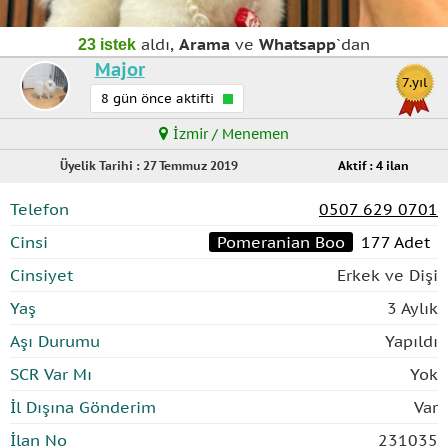
aldı,
Arama
ve
Whatsapp
`dan
23 istek
Major
7.yıl
8 gün önce aktifti
İzmir / Menemen
Üyelik Tarihi : 27 Temmuz 2019
Aktif : 4 ilan
Telefon
0507 629 0701
Cinsi
Pomeranian Boo
177 Adet
Cinsiyet
Erkek ve Dişi
Yaş
3 Aylık
Aşı Durumu
Yapıldı
SCR Var Mı
Yok
İl Dışına Gönderim
Var
İlan No
231035