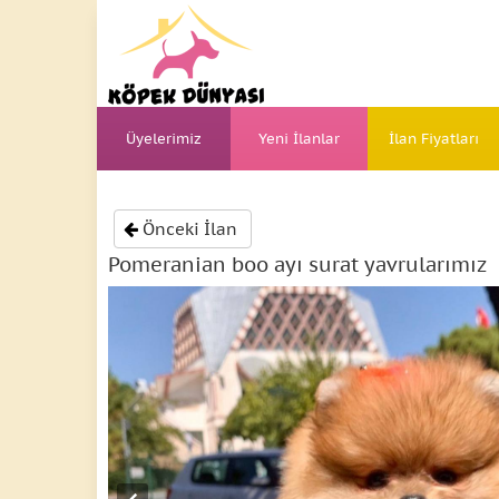
Üyelerimiz
Yeni İlanlar
İlan Fiyatları
Önceki İlan
Pomeranian boo ayı surat yavrularımız