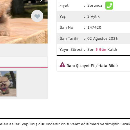
Fiyatı
: Sorunuz
❤
Yaş
: 2 Aylık
İlan No
: 147420
İlan Tarihi
: 02 Ağustos 2026
Yayın Süresi
: Son
3 Gün
Kaldı
İlanı Şikayet Et / Hata Bildir
elen asilari yapılmış durumdadır ön tuvalet eğitimleri verilmiştir. Sı