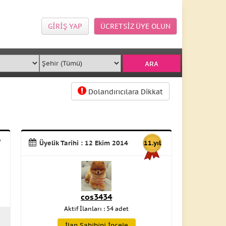
GİRİŞ YAP
ÜCRETSİZ ÜYE OLUN
Dolandırıcılara Dikkat
r
Üyelik Tarihi : 12 Ekim 2014
11.yıl
cos3434
Aktif İlanları : 54 adet
İlan Sahibini İncele