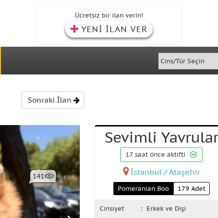
Ücretsiz bir ilan verin!
YENİ İLAN VER
Sonraki İlan
Sevimli Yavrula
17 saat önce aktifti
İstanbul / Ataşehir
141
Pomeranian Boo
179 Adet
Cinsiyet
: Erkek ve Dişi