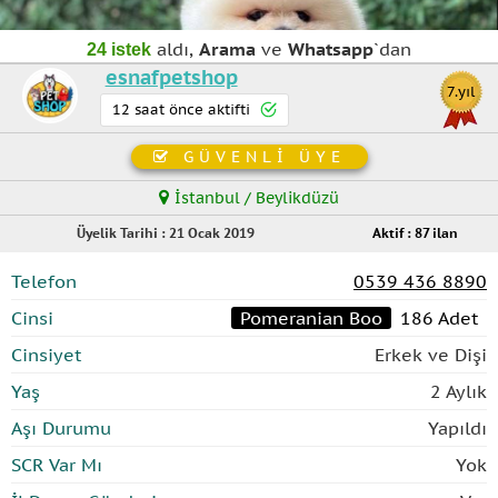
aldı,
Arama
ve
Whatsapp
`dan
24 istek
esnafpetshop
7.yıl
12 saat önce aktifti
GÜVENLİ ÜYE
İstanbul / Beylikdüzü
Üyelik Tarihi : 21 Ocak 2019
Aktif : 87 ilan
Telefon
0539 436 8890
Cinsi
Pomeranian Boo
186 Adet
Cinsiyet
Erkek ve Dişi
Yaş
2 Aylık
Aşı Durumu
Yapıldı
SCR Var Mı
Yok