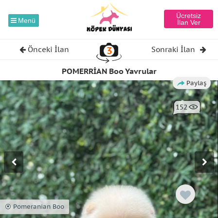
Ücretsiz
Menü
İlan Ver
3
Önceki İlan
Sonraki İlan
POMERRİAN Boo Yavrular
Paylaş
152
⦿ Pomeranian Boo