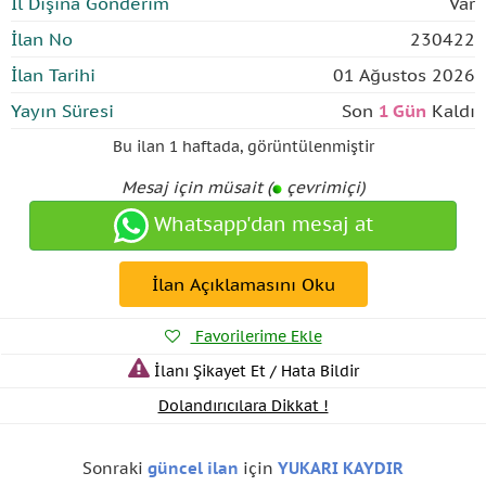
İl Dışına Gönderim
Var
İlan No
230422
İlan Tarihi
01 Ağustos 2026
Yayın Süresi
Son
1 Gün
Kaldı
Bu ilan
1 haftada
,
görüntülenmiştir
Mesaj için müsait (
çevrimiçi)
Whatsapp'dan mesaj at
İlan Açıklamasını Oku
Favorilerime Ekle
İlanı Şikayet Et / Hata Bildir
Dolandırıcılara Dikkat !
Sonraki
güncel ilan
için
YUKARI KAYDIR