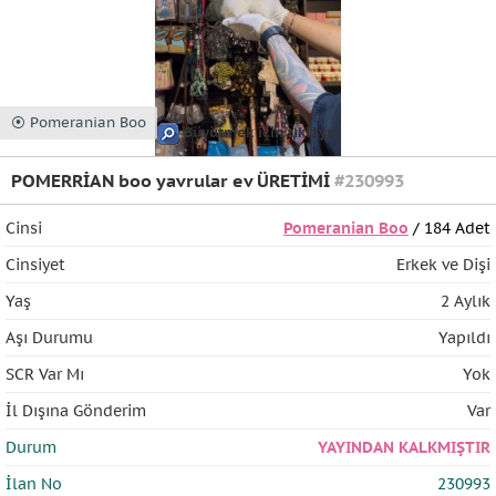
⦿ Pomeranian Boo
Büyütmek için tıklayın
POMERRİAN boo yavrular ev ÜRETİMİ
#230993
Cinsi
Pomeranian Boo
/ 184 Adet
Cinsiyet
Erkek ve Dişi
Yaş
2 Aylık
Aşı Durumu
Yapıldı
SCR Var Mı
Yok
İl Dışına Gönderim
Var
Durum
YAYINDAN KALKMIŞTIR
İlan No
230993