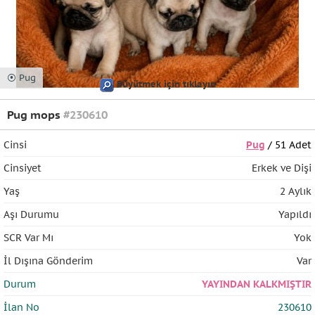
⦿ Pug
Büyütmek için tıklayın
Pug mops
#230610
Cinsi
Pug
/ 51 Adet
Cinsiyet
Erkek ve Dişi
Yaş
2 Aylık
Aşı Durumu
Yapıldı
SCR Var Mı
Yok
İl Dışına Gönderim
Var
Durum
YAYINDAN KALKMIŞTIR
İlan No
230610