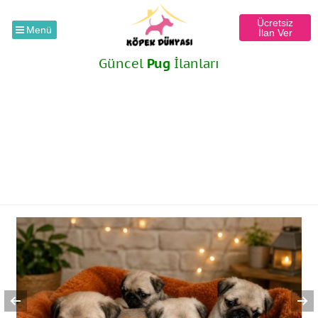
Ücretsiz
Menü
İlan Ver
Güncel
Pug
İlanları