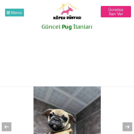
Ücretsiz
Menü
İlan Ver
Güncel
Pug
İlanları