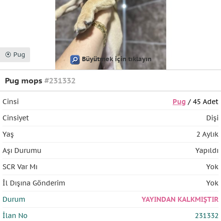
⦿ Pug
Büyütmek için tıklayın
Pug mops
#231332
Cinsi
Pug
/ 45 Adet
Cinsiyet
Dişi
Yaş
2 Aylık
Aşı Durumu
Yapıldı
SCR Var Mı
Yok
İl Dışına Gönderim
Yok
Durum
YAYINDAN KALKMIŞTIR
İlan No
231332