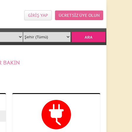
GİRİŞ YAP
ÜCRETSİZ ÜYE OLUN
R BAKIN