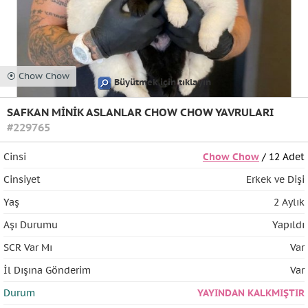
⦿ Chow Chow
Büyütmek için tıklayın
SAFKAN MİNİK ASLANLAR CHOW CHOW YAVRULARI
#229765
Cinsi
Chow Chow
/ 12 Adet
Cinsiyet
Erkek ve Dişi
Yaş
2 Aylık
Aşı Durumu
Yapıldı
SCR Var Mı
Var
İl Dışına Gönderim
Var
Durum
YAYINDAN KALKMIŞTIR