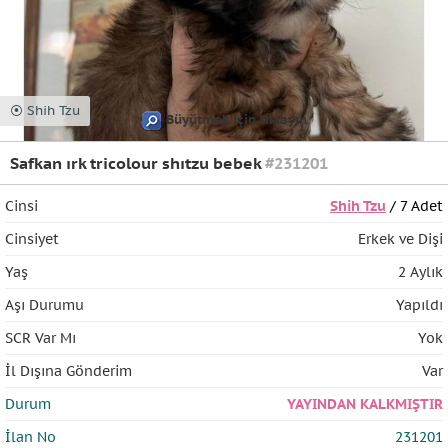
⦿ Shih Tzu
Büyütmek için tıklayın
Safkan ırk tricolour shıtzu bebek
#231201
Cinsi
Shih Tzu
/ 7 Adet
Cinsiyet
Erkek ve Dişi
Yaş
2 Aylık
Aşı Durumu
Yapıldı
SCR Var Mı
Yok
İl Dışına Gönderim
Var
Durum
YAYINDAN KALKMIŞTIR
İlan No
231201