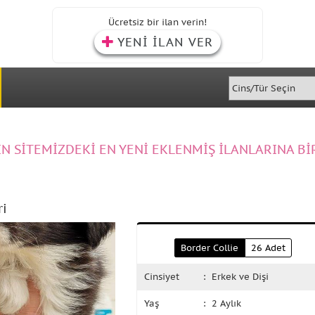
Ücretsiz bir ilan verin!
YENİ İLAN VER
IN SİTEMİZDEKİ EN YENİ EKLENMİŞ İLANLARINA Bİ
ri
Border Collie
26 Adet
Cinsiyet
: Erkek ve Dişi
Yaş
: 2 Aylık