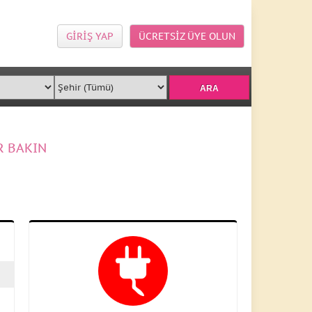
GİRİŞ YAP
ÜCRETSİZ ÜYE OLUN
R BAKIN