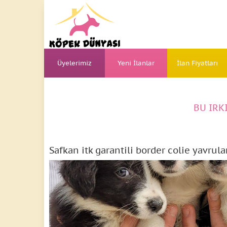
Üyelerimiz
Yeni İlanlar
İlan Fiyatları
BU IRK
Safkan itk garantili border colie yavrula