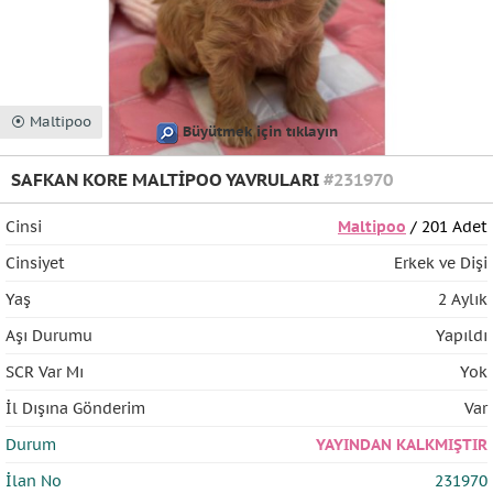
⦿ Maltipoo
Büyütmek için tıklayın
SAFKAN KORE MALTİPOO YAVRULARI
#231970
Cinsi
Maltipoo
/ 201 Adet
Cinsiyet
Erkek ve Dişi
Yaş
2 Aylık
Aşı Durumu
Yapıldı
SCR Var Mı
Yok
İl Dışına Gönderim
Var
Durum
YAYINDAN KALKMIŞTIR
İlan No
231970