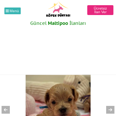
Ücretsiz
Menü
İlan Ver
Güncel
Maltipoo
İlanları