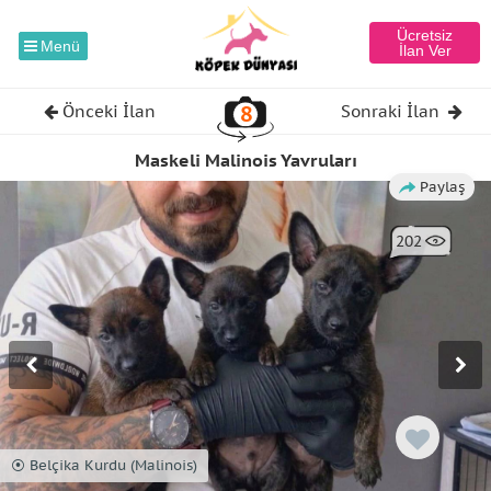
Ücretsiz
Menü
İlan Ver
8
Önceki İlan
Sonraki İlan
Maskeli Malinois Yavruları
Paylaş
202
⦿ Belçika Kurdu (Malinois)