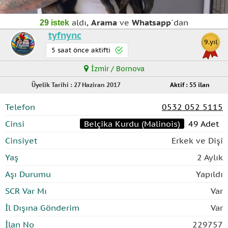
aldı,
Arama
ve
Whatsapp
`dan
29 istek
tyfnync
9.yıl
5 saat önce aktifti
İzmir / Bornova
Üyelik Tarihi : 27 Haziran 2017
Aktif : 55 ilan
Telefon
0532 052 5115
Cinsi
Belçika Kurdu (Malinois)
49 Adet
Cinsiyet
Erkek ve Dişi
Yaş
2 Aylık
Aşı Durumu
Yapıldı
SCR Var Mı
Var
İl Dışına Gönderim
Var
İlan No
229757