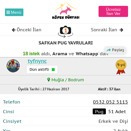
Ücretsiz
Menü
İlan Ver
1
Önceki İlan
Sonraki İlan
⦿ Pug
SAFKAN PUG YAVRULARI
Paylaş
aldı,
Arama
ve
Whatsapp
`dan
18 istek
tyfnync
159
9.yıl
Dün aktifti
Muğla / Bodrum
Üyelik Tarihi : 27 Haziran 2017
Aktif : 37 ilan
Telefon
0532 052 5115
Cinsi
Pug
51 Adet
Cinsiyet
Erkek ve Dişi
Yaş
2 Aylık