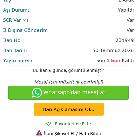
Aşı Durumu
Yapıldı
SCR Var Mı
Var
İl Dışına Gönderim
Var
İlan No
231949
İlan Tarihi
30 Temmuz 2026
Yayın Süresi
Son
1 Gün
Kaldı
Bu ilan
6 günde
,
görüntülenmiştir
Mesaj için müsait (
çevrimiçi)
Whatsapp'dan mesaj at
İlan Açıklamasını Oku
Favorilerime Ekle
İlanı Şikayet Et / Hata Bildir