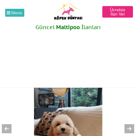
Ücretsiz
Menü
İlan Ver
Güncel
Maltipoo
İlanları