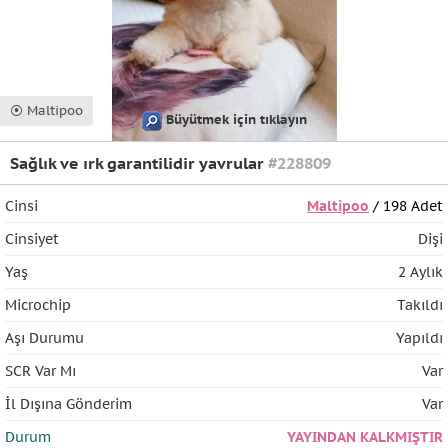
⦿ Maltipoo
Büyütmek için tıklayın
Sağlık ve ırk garantilidir yavrular
#228809
Cinsi
Maltipoo
/ 198 Adet
Cinsiyet
Dişi
Yaş
2 Aylık
Microchip
Takıldı
Aşı Durumu
Yapıldı
SCR Var Mı
Var
İl Dışına Gönderim
Var
Durum
YAYINDAN KALKMIŞTIR