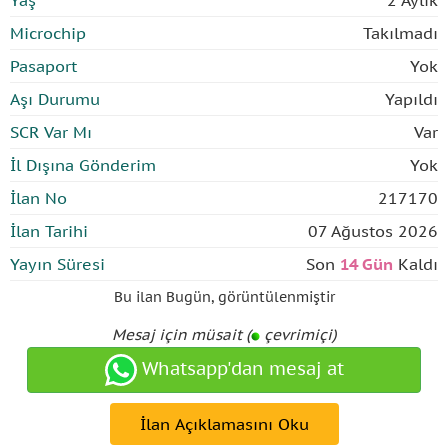
Yaş
2 Aylık
Microchip
Takılmadı
Pasaport
Yok
Aşı Durumu
Yapıldı
SCR Var Mı
Var
İl Dışına Gönderim
Yok
İlan No
217170
İlan Tarihi
07 Ağustos 2026
Yayın Süresi
Son
14 Gün
Kaldı
Bu ilan
Bugün
,
görüntülenmiştir
Mesaj için müsait (
çevrimiçi)
Whatsapp'dan mesaj at
İlan Açıklamasını Oku