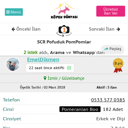
Ücretsiz
Menü
İlan Ver
1
Önceki İlan
Sonraki İlan
⦿ Pomeranian Boo
SCR Pofuduk PomPomlar
Paylaş
aldı,
Arama
ve
Whatsapp
`dan
2 istek
EmelDikmen
81
8.yıl
22 saat önce aktifti
İzmir / Güzelbahçe
Üyelik Tarihi : 02 Mart 2018
Aktif : 5 ilan
Telefon
0533 577 0385
Cinsi
Pomeranian Boo
182 Adet
Cinsiyet
Erkek ve Dişi