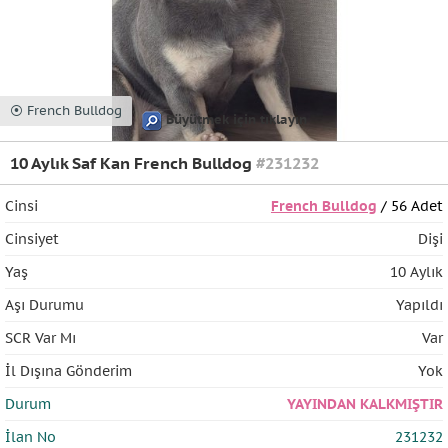
⦿ French Bulldog
Büyütmek için tıklayın
10 Aylık Saf Kan French Bulldog
#231232
Cinsi
French Bulldog
/ 56 Adet
Cinsiyet
Dişi
Yaş
10 Aylık
Aşı Durumu
Yapıldı
SCR Var Mı
Var
İl Dışına Gönderim
Yok
Durum
YAYINDAN KALKMIŞTIR
İlan No
231232