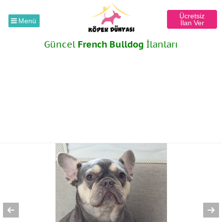
Ücretsiz
Menü
İlan Ver
Güncel
French Bulldog
İlanları