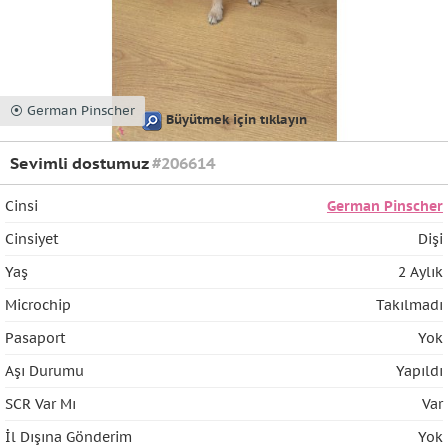
⦿ German Pinscher
Büyütmek için tıklayın
Sevimli dostumuz
#206614
Cinsi
German Pinscher
Cinsiyet
Dişi
Yaş
2 Aylık
Microchip
Takılmadı
Pasaport
Yok
Aşı Durumu
Yapıldı
SCR Var Mı
Var
İl Dışına Gönderim
Yok