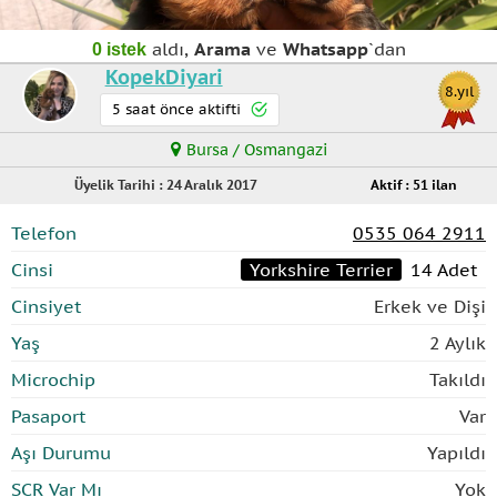
aldı,
Arama
ve
Whatsapp
`dan
0 istek
KopekDiyari
8.yıl
5 saat önce aktifti
Bursa / Osmangazi
Üyelik Tarihi : 24 Aralık 2017
Aktif : 51 ilan
Telefon
0535 064 2911
Cinsi
Yorkshire Terrier
14 Adet
Cinsiyet
Erkek ve Dişi
Yaş
2 Aylık
Microchip
Takıldı
Pasaport
Var
Aşı Durumu
Yapıldı
SCR Var Mı
Yok