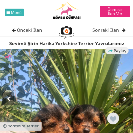
Ücretsiz
Menü
İlan Ver
6
Önceki İlan
Sonraki İlan
Sevimli Şirin Harika Yorkshire Terrier Yavrularımız
Paylaş
⦿ Yorkshire Terrier