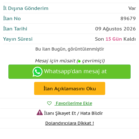
İl Dışına Gönderim
Var
İlan No
89679
İlan Tarihi
09 Ağustos 2026
Yayın Süresi
Son
15 Gün
Kaldı
Bu ilan
Bugün
,
görüntülenmiştir
Mesaj için müsait (
çevrimiçi)
Whatsapp'dan mesaj at
İlan Açıklamasını Oku
Favorilerime Ekle
İlanı Şikayet Et / Hata Bildir
Dolandırıcılara Dikkat !