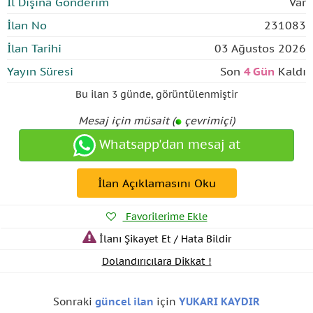
İl Dışına Gönderim
Var
İlan No
231083
İlan Tarihi
03 Ağustos 2026
Yayın Süresi
Son
4 Gün
Kaldı
Bu ilan
3 günde
,
görüntülenmiştir
Mesaj için müsait (
çevrimiçi)
Whatsapp'dan mesaj at
İlan Açıklamasını Oku
Favorilerime Ekle
İlanı Şikayet Et / Hata Bildir
Dolandırıcılara Dikkat !
Sonraki
güncel ilan
için
YUKARI KAYDIR