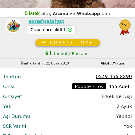
aldı,
Arama
ve
Whatsapp
`dan
5 istek
esnafpetshop
7.yıl
7 saat önce aktifti
GÜVENLİ ÜYE
İstanbul / Bostancı
Üyelik Tarihi : 21 Ocak 2019
Aktif : 79 ilan
Telefon
0539 436 8890
Cinsi
Poodle - Toy
455 Adet
Cinsiyet
Erkek ve Dişi
Yaş
2 Aylık
Aşı Durumu
Yapıldı
SCR Var Mı
Yok