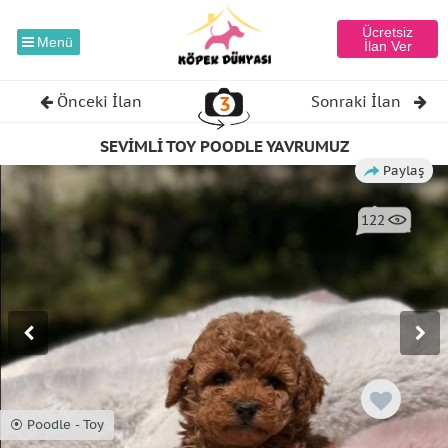
Ücretsiz
Menü
İlan Ver
3
Önceki İlan
Sonraki İlan
SEVİMLİ TOY POODLE YAVRUMUZ
Paylaş
122
⦿ Poodle - Toy