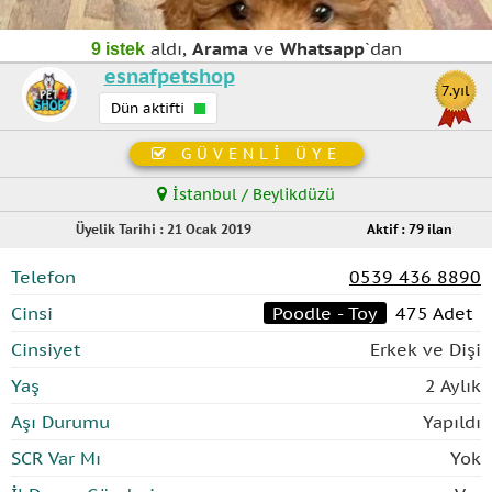
aldı,
Arama
ve
Whatsapp
`dan
9 istek
esnafpetshop
7.yıl
Dün aktifti
GÜVENLİ ÜYE
İstanbul / Beylikdüzü
Üyelik Tarihi : 21 Ocak 2019
Aktif : 79 ilan
Telefon
0539 436 8890
Cinsi
Poodle - Toy
475 Adet
Cinsiyet
Erkek ve Dişi
Yaş
2 Aylık
Aşı Durumu
Yapıldı
SCR Var Mı
Yok