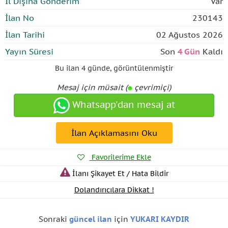
İl Dışına Gönderim
Var
İlan No
230143
İlan Tarihi
02 Ağustos 2026
Yayın Süresi
Son
4 Gün
Kaldı
Bu ilan
4 günde
,
görüntülenmiştir
Mesaj için müsait (
çevrimiçi)
Whatsapp'dan mesaj at
İlan Açıklamasını Oku
Favorilerime Ekle
İlanı Şikayet Et / Hata Bildir
Dolandırıcılara Dikkat !
Sonraki
güncel ilan
için
YUKARI KAYDIR