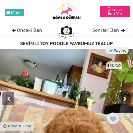
Ücretsiz
Menü
İlan Ver
2
Önceki İlan
Sonraki İlan
SEVİMLİ TOY POODLE YAVRUMUZ TEACUP
Paylaş
140
⦿ Poodle - Toy