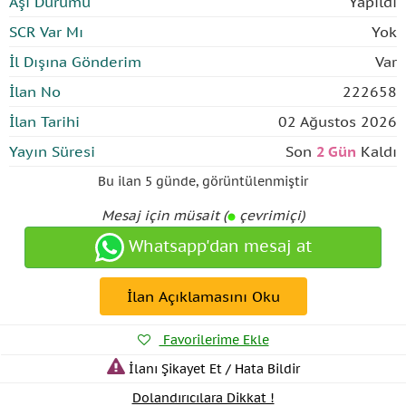
Aşı Durumu
Yapıldı
SCR Var Mı
Yok
İl Dışına Gönderim
Var
İlan No
222658
İlan Tarihi
02 Ağustos 2026
Yayın Süresi
Son
2 Gün
Kaldı
Bu ilan
5 günde
,
görüntülenmiştir
Mesaj için müsait (
çevrimiçi)
Whatsapp'dan mesaj at
İlan Açıklamasını Oku
Favorilerime Ekle
İlanı Şikayet Et / Hata Bildir
Dolandırıcılara Dikkat !