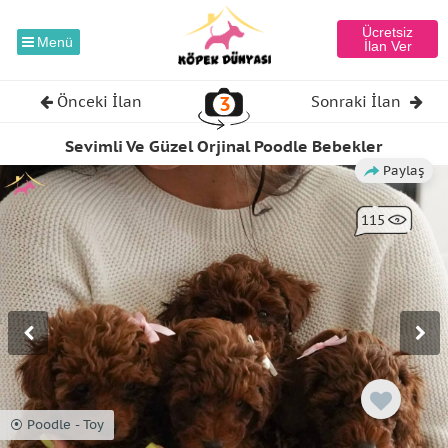
Ücretsiz
Menü
İlan Ver
3
Önceki İlan
Sonraki İlan
Sevimli Ve Güzel Orjinal Poodle Bebekler
Paylaş
115
⦿ Poodle - Toy