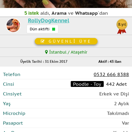
aldı,
Arama
ve
Whatsapp
`dan
5 istek
RollyDogKennel
8.yıl
Dün aktifti
GÜVENLİ ÜYE
İstanbul / Ataşehir
Üyelik Tarihi : 31 Ekim 2017
Aktif : 43 ilan
Telefon
0532 666 8388
Cinsi
Poodle - Toy
442 Adet
Cinsiyet
Erkek ve Dişi
Yaş
2 Aylık
Microchip
Takılmadı
Pasaport
Var