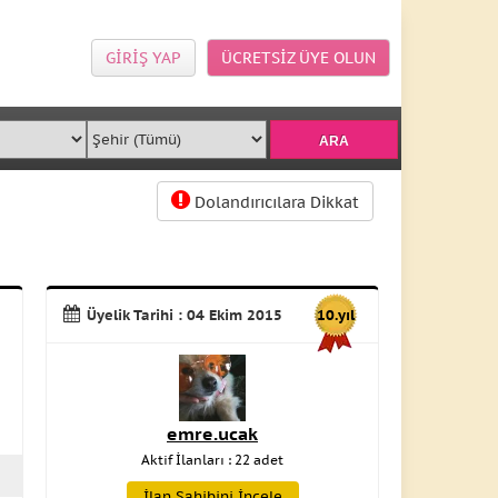
GİRİŞ YAP
ÜCRETSİZ ÜYE OLUN
Dolandırıcılara Dikkat
Üyelik Tarihi : 04 Ekim 2015
10.yıl
emre.ucak
Aktif İlanları : 22 adet
İlan Sahibini İncele