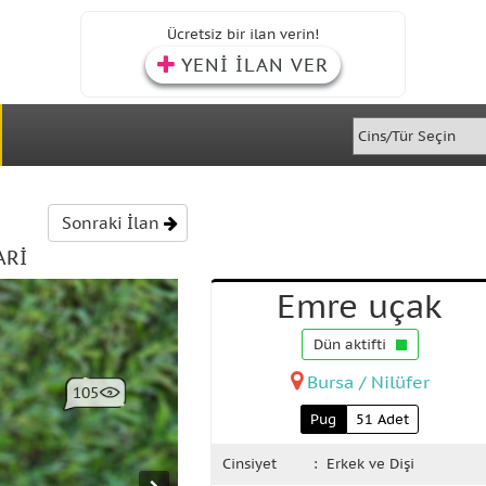
Ücretsiz bir ilan verin!
YENİ İLAN VER
Sonraki İlan
ARİ
Emre uçak
Dün aktifti
Bursa / Nilüfer
105
Pug
51 Adet
Cinsiyet
: Erkek ve Dişi