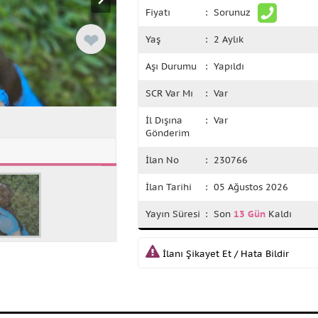
Fiyatı
: Sorunuz
❤
Yaş
: 2 Aylık
Aşı Durumu
: Yapıldı
SCR Var Mı
: Var
İl Dışına
: Var
Gönderim
İlan No
: 230766
İlan Tarihi
: 05 Ağustos 2026
Yayın Süresi
: Son
13 Gün
Kaldı
İlanı Şikayet Et / Hata Bildir