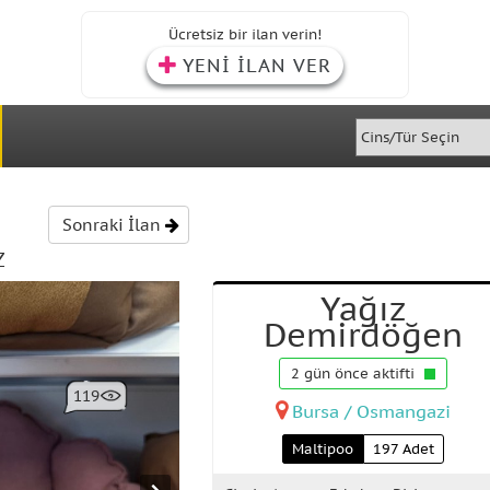
Ücretsiz bir ilan verin!
YENİ İLAN VER
Sonraki İlan
Z
Yağız
Demirdöğen
2 gün önce aktifti
119
Bursa / Osmangazi
Maltipoo
197 Adet