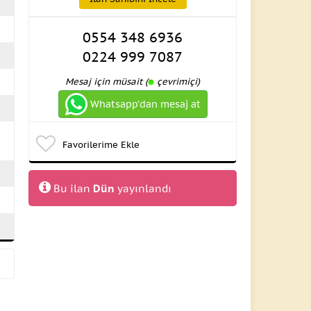
0554 348 6936
0224 999 7087
Mesaj için müsait (
çevrimiçi)
Whatsapp’dan mesaj at
Favorilerime Ekle
Bu ilan
Dün
yayınlandı