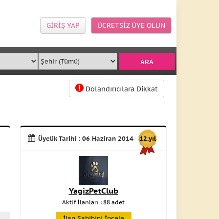
GİRİŞ YAP
ÜCRETSİZ ÜYE OLUN
Dolandırıcılara Dikkat
Üyelik Tarihi : 06 Haziran 2014
12.yıl
YagizPetClub
Aktif İlanları : 88 adet
İlan Sahibini İncele