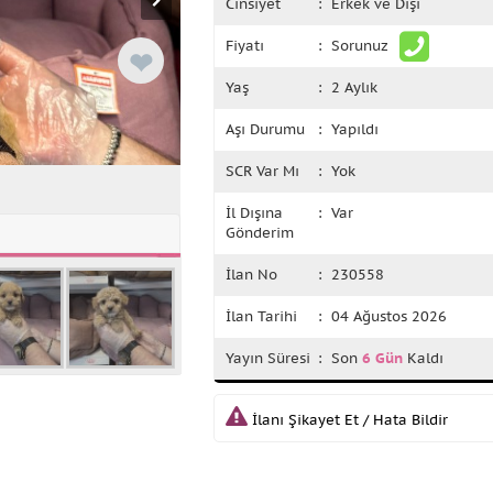
Cinsiyet
: Erkek ve Dişi
Fiyatı
: Sorunuz
❤
Yaş
: 2 Aylık
Aşı Durumu
: Yapıldı
SCR Var Mı
: Yok
İl Dışına
: Var
Gönderim
İlan No
: 230558
İlan Tarihi
: 04 Ağustos 2026
Yayın Süresi
: Son
6 Gün
Kaldı
İlanı Şikayet Et / Hata Bildir