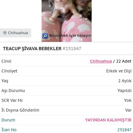
⦿ Chihuahua
Büyütmek için tıklayın
TEACUP ŞİVAVA BEBEKLER
#231847
Cinsi
Chihuahua
/ 22 Adet
Cinsiyet
Erkek ve Dişi
Yaş
2 Aylık
Aşı Durumu
Yapıldı
SCR Var Mı
Yok
İl Dışına Gönderim
Var
Durum
YAYINDAN KALKMIŞTIR
İlan No
231847