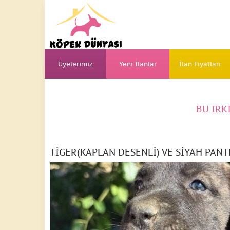
Üyelerimiz
Yeni İlanlar
İlan Fiyatları
BU IRK
TİGER(KAPLAN DESENLİ) VE SİYAH PAN