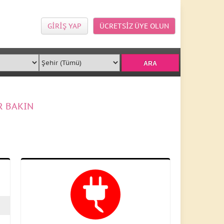
GİRİŞ YAP
ÜCRETSİZ ÜYE OLUN
R BAKIN