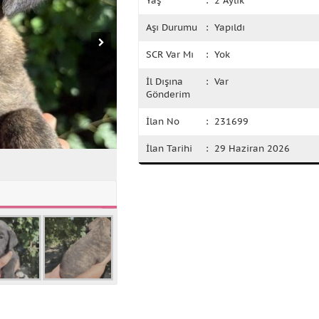
Yaş
: 2 Aylık
Aşı Durumu
: Yapıldı
SCR Var Mı
: Yok
İl Dışına
: Var
Gönderim
İlan No
: 231699
İlan Tarihi
: 29 Haziran 2026