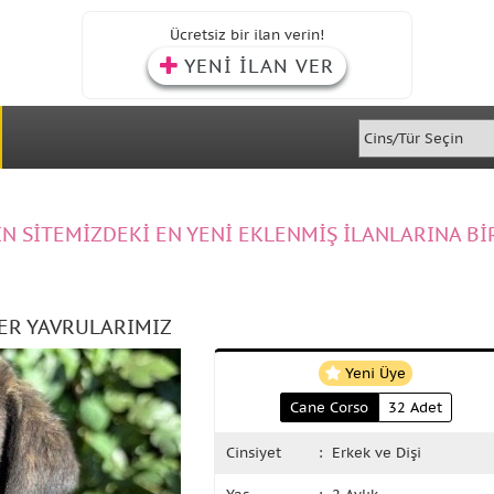
Ücretsiz bir ilan verin!
YENİ İLAN VER
IN SİTEMİZDEKİ EN YENİ EKLENMİŞ İLANLARINA Bİ
TER YAVRULARIMIZ
Yeni Üye
Cane Corso
32 Adet
Cinsiyet
: Erkek ve Dişi