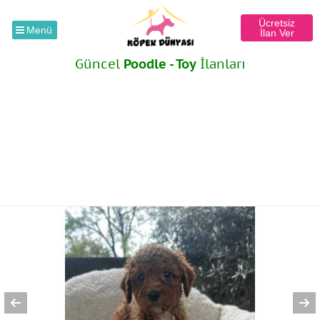
Ücretsiz
Menü
İlan Ver
Güncel
Poodle - Toy
İlanları