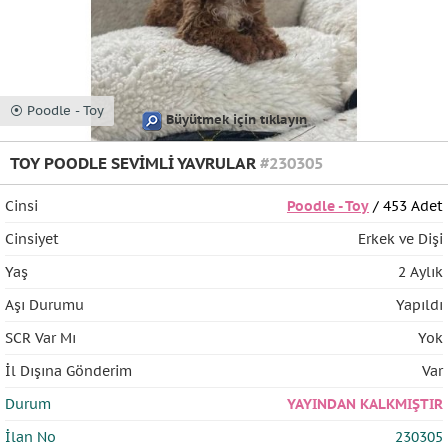
⦿ Poodle - Toy
Büyütmek için tıklayın
TOY POODLE SEVİMLİ YAVRULAR
#230305
Cinsi
Poodle - Toy
/ 453 Adet
Cinsiyet
Erkek ve Dişi
Yaş
2 Aylık
Aşı Durumu
Yapıldı
SCR Var Mı
Yok
İl Dışına Gönderim
Var
Durum
YAYINDAN KALKMIŞTIR
İlan No
230305