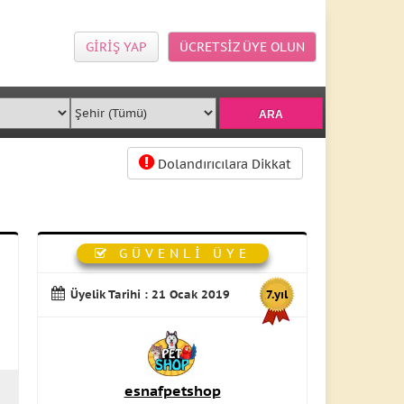
GİRİŞ YAP
ÜCRETSİZ ÜYE OLUN
Dolandırıcılara Dikkat
GÜVENLİ ÜYE
Üyelik Tarihi : 21 Ocak 2019
7.yıl
esnafpetshop