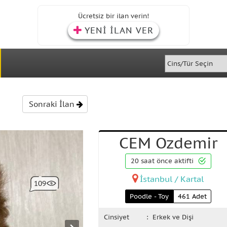
Ücretsiz bir ilan verin!
YENİ İLAN VER
Sonraki İlan
CEM Ozdemir
20 saat önce aktifti
İstanbul / Kartal
109
Poodle - Toy
461 Adet
Cinsiyet
: Erkek ve Dişi