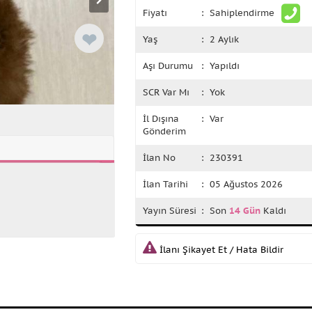
Fiyatı
: Sahiplendirme
❤
Yaş
: 2 Aylık
Aşı Durumu
: Yapıldı
SCR Var Mı
: Yok
İl Dışına
: Var
Gönderim
İlan No
: 230391
İlan Tarihi
: 05 Ağustos 2026
Yayın Süresi
: Son
14 Gün
Kaldı
İlanı Şikayet Et / Hata Bildir