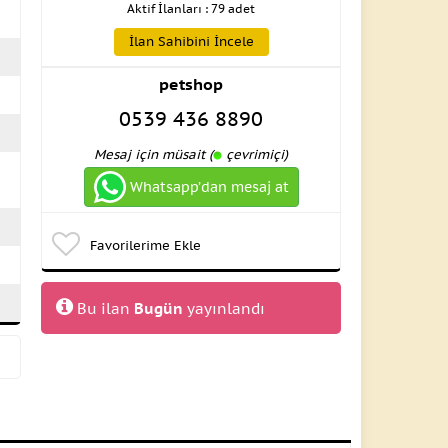
Aktif İlanları : 79 adet
İlan Sahibini İncele
petshop
0539 436 8890
Mesaj için müsait (
çevrimiçi)
Whatsapp’dan mesaj at
Favorilerime Ekle
Bu ilan
Bugün
yayınlandı