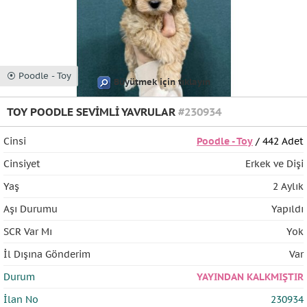
⦿ Poodle - Toy
Büyütmek için tıklayın
TOY POODLE SEVİMLİ YAVRULAR
#230934
Cinsi
Poodle - Toy
/ 442 Adet
Cinsiyet
Erkek ve Dişi
Yaş
2 Aylık
Aşı Durumu
Yapıldı
SCR Var Mı
Yok
İl Dışına Gönderim
Var
Durum
YAYINDAN KALKMIŞTIR
İlan No
230934