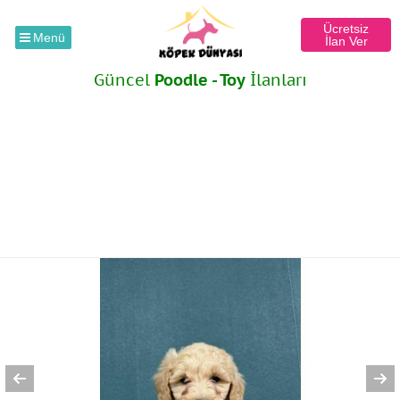
Ücretsiz
Menü
İlan Ver
Güncel
Poodle - Toy
İlanları