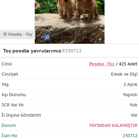
⦿ Poodle - Toy
Büyütmek için tıklayın
Toy poodle yavrularımız
#230712
Cinsi
Poodle - Toy
/ 425 Adet
Cinsiyet
Erkek ve Dişi
Yaş
2 Aylık
Aşı Durumu
Yapıldı
SCR Var Mı
Yok
İl Dışına Gönderim
Var
Durum
YAYINDAN KALKMIŞTIR
İlan No
230712