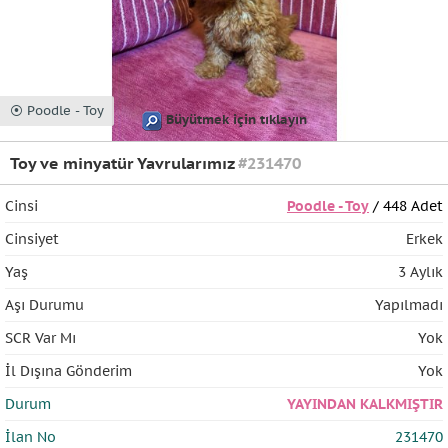
⦿ Poodle - Toy
Büyütmek için tıklayın
Toy ve minyatür Yavrularımız
#231470
Cinsi
Poodle - Toy
/ 448 Adet
Cinsiyet
Erkek
Yaş
3 Aylık
Aşı Durumu
Yapılmadı
SCR Var Mı
Yok
İl Dışına Gönderim
Yok
Durum
YAYINDAN KALKMIŞTIR
İlan No
231470