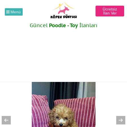
Ücretsiz
Menü
İlan Ver
Güncel
Poodle - Toy
İlanları