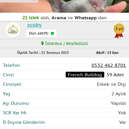
aldı,
Arama
ve
Whatsapp
`dan
21 istek
scoby
3.yıl
Dün aktifti
İstanbul / Beylikdüzü
Üyelik Tarihi : 21 Temmuz 2023
Aktif : 13 ilan
Telefon
0532 462 8701
Cinsi
French Bulldog
59 Adet
Cinsiyet
Erkek ve Dişi
Yaş
2 Aylık
Aşı Durumu
Yapıldı
SCR Var Mı
Yok
İl Dışına Gönderim
Var