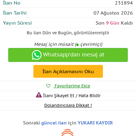
İlan No
231894
İlan Tarihi
07 Ağustos 2026
Yayın Süresi
Son
9 Gün
Kaldı
Bu ilan
Dün ve Bugün
,
görüntülenmiştir
Mesaj için müsait (
çevrimiçi)
Whatsapp'dan mesaj at
İlan Açıklamasını Oku
Favorilerime Ekle
İlanı Şikayet Et / Hata Bildir
Dolandırıcılara Dikkat !
Sonraki
güncel ilan
için
YUKARI KAYDIR