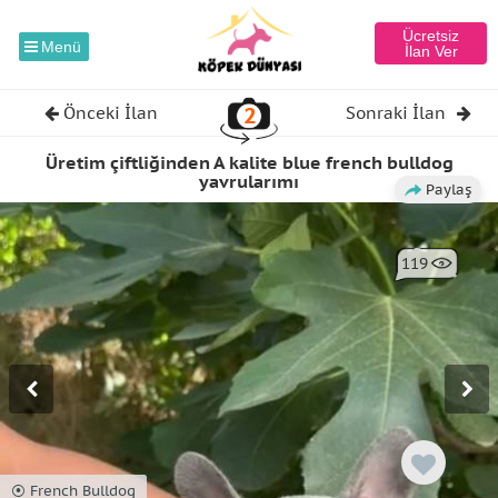
Ücretsiz
Menü
İlan Ver
2
Önceki İlan
Sonraki İlan
Üretim çiftliğinden A kalite blue french bulldog
yavrularımı
Paylaş
119
⦿ French Bulldog