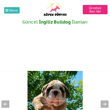
Ücretsiz
Menü
İlan Ver
Güncel
İngiliz Bulldog
İlanları