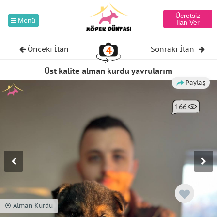
Ücretsiz
Menü
İlan Ver
4
Önceki İlan
Sonraki İlan
Üst kalite alman kurdu yavrularım
Paylaş
166
⦿ Alman Kurdu