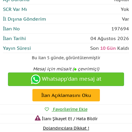
SCR Var Mı
Yok
İl Dışına Gönderim
Var
İlan No
197694
İlan Tarihi
04 Ağustos 2026
Yayın Süresi
Son
10 Gün
Kaldı
Bu ilan
5 günde
,
görüntülenmiştir
Mesaj için müsait (
çevrimiçi)
Whatsapp'dan mesaj at
İlan Açıklamasını Oku
Favorilerime Ekle
İlanı Şikayet Et / Hata Bildir
Dolandırıcılara Dikkat !