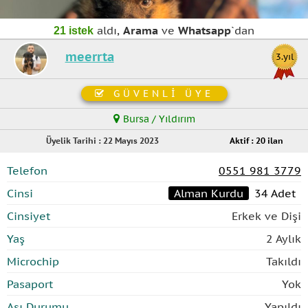
aldı,
Arama
ve
Whatsapp
`dan
21 istek
meerrta
3.yıl
GÜVENLİ ÜYE
Bursa / Yıldırım
Üyelik Tarihi : 22 Mayıs 2023
Aktif : 20 ilan
Telefon
0551 981 3779
Cinsi
Alman Kurdu
34 Adet
Cinsiyet
Erkek ve Dişi
Yaş
2 Aylık
Microchip
Takıldı
Pasaport
Yok
Aşı Durumu
Yapıldı