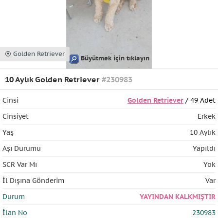
⦿ Golden Retriever
Büyütmek için tıklayın
10 Aylık Golden Retriever
#230983
Cinsi
Golden Retriever
/ 49 Adet
Cinsiyet
Erkek
Yaş
10 Aylık
Aşı Durumu
Yapıldı
SCR Var Mı
Yok
İl Dışına Gönderim
Var
Durum
YAYINDAN KALKMIŞTIR
İlan No
230983