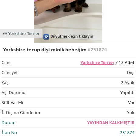
⦿ Yorkshire Terrier
Büyütmek için tıklayın
Yorkshire tecup dişi minik bebeğim
#231874
Cinsi
Yorkshire Terrier
/ 13 Adet
Cinsiyet
Dişi
Yaş
2 Aylık
Aşı Durumu
Yapıldı
SCR Var Mı
Var
İl Dışına Gönderim
Yok
Durum
YAYINDAN KALKMIŞTIR
İlan No
231874