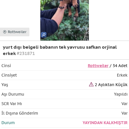
⦿ Rottweiler
Büyütmek için tıklayın
yurt dışı belgeli babanın tek yavrusu safkan orjinal
erkek
#231871
Cinsi
Rottweiler
/ 34 Adet
Cinsiyet
Erkek
Yaş
2 Aylıktan Küçük
Aşı Durumu
Yapıldı
SCR Var Mı
Var
İl Dışına Gönderim
Var
Durum
YAYINDAN KALKMIŞTIR