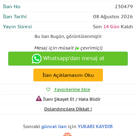
İlan No
230479
İlan Tarihi
08 Ağustos 2026
Yayın Süresi
Son
14 Gün
Kaldı
Bu ilan
Bugün
,
görüntülenmiştir
Mesaj için müsait (
çevrimiçi)
Whatsapp'dan mesaj at
İlan Açıklamasını Oku
Favorilerime Ekle
İlanı Şikayet Et / Hata Bildir
Dolandırıcılara Dikkat !
Sonraki
güncel ilan
için
YUKARI KAYDIR