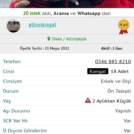
aldı,
Arama
ve
Whatsapp
`dan
20 istek
altnnkngal
4.yıl
Sivas / Altınyayla
Üyelik Tarihi : 31 Mayıs 2022
Aktif : 1 ilan
Telefon
0546 885 8210
Cinsi
Kangal
18 Adet
Cinsiyet
Erkek ve Dişi
Durum
Ön Talepli
Yaş
2 Aylıktan Küçük
Aşı Durumu
Yapıldı
SCR Var Mı
Var
İl Dışına Gönderim
Var