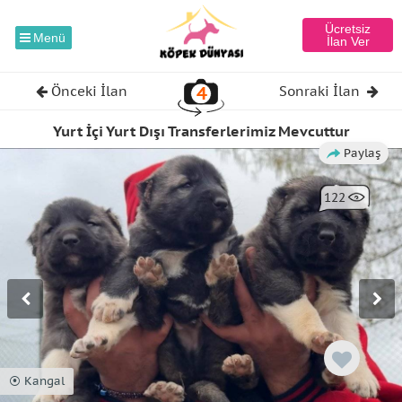
Ücretsiz
Menü
İlan Ver
4
Önceki İlan
Sonraki İlan
Yurt İçi Yurt Dışı Transferlerimiz Mevcuttur
Paylaş
122
⦿ Kangal